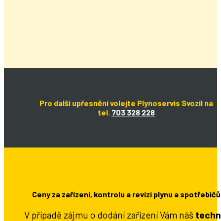
Pro další upřesnění volejte Plynoservis Svozil na
tel.
703 328 228
Ceny za zařízení, kontrolu a revizi plynu a spotřebičů
V případě zájmu o dodání zařízení Vám náš
techn