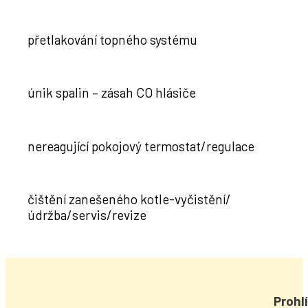
přetlakování topného systému
únik spalin – zásah CO hlásiče
nereagující pokojový termostat/regulace
čištění zanešeného kotle-vyčistění/
údržba/servis/revize
Prohl