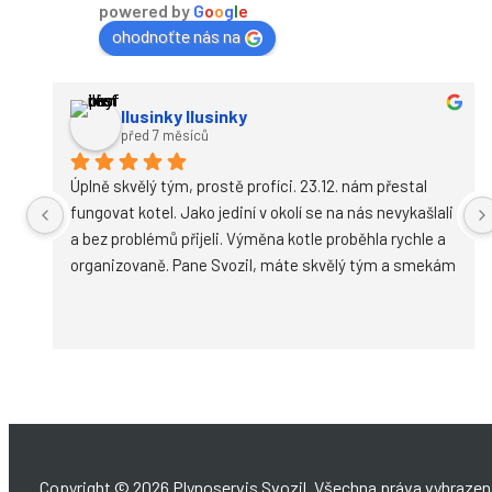
powered by
G
o
o
g
l
e
ohodnoťte nás na
Ilusinky Ilusinky
před 7 měsíců
Úplně skvělý tým, prostě profíci. 23.12. nám přestal 
fungovat kotel. Jako jediní v okolí se na nás nevykašlali 
a bez problémů přijeli. Výměna kotle proběhla rychle a 
organizovaně. Pane Svozil, máte skvělý tým a smekám 
před vámi všemi. Tohle jsem ještě nezažila. Chlapy,jste 
prostě srdcaři.
Copyright © 2026 Plynoservis Svozil. Všechna práva vyhrazena